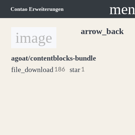
men
Contao Erweiterungen
arrow_back
image
agoat/contentblocks-bundle
file_download
star
186
1