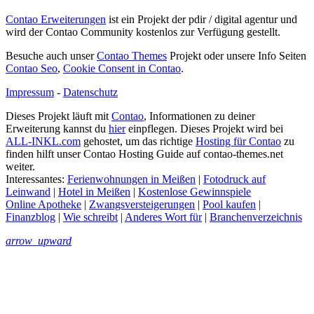
Contao Erweiterungen
ist ein Projekt der pdir / digital agentur und
wird der Contao Community kostenlos zur Verfügung gestellt.
Besuche auch unser
Contao Themes
Projekt oder unsere Info Seiten
Contao Seo
,
Cookie Consent in Contao
.
Impressum
-
Datenschutz
Dieses Projekt läuft mit
Contao
, Informationen zu deiner
Erweiterung kannst du
hier
einpflegen. Dieses Projekt wird bei
ALL-INKL.com
gehostet, um das richtige
Hosting für Contao
zu
finden hilft unser Contao Hosting Guide auf contao-themes.net
weiter.
Interessantes:
Ferienwohnungen in Meißen
|
Fotodruck auf
Leinwand
|
Hotel in Meißen
|
Kostenlose Gewinnspiele
Online Apotheke
|
Zwangsversteigerungen
|
Pool kaufen
|
Finanzblog
|
Wie schreibt
|
Anderes Wort für
|
Branchenverzeichnis
arrow_upward