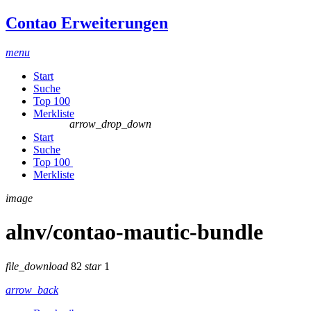
Contao Erweiterungen
menu
Start
Suche
Top 100
Merkliste
arrow_drop_down
Start
Suche
Top 100
Merkliste
image
alnv/contao-mautic-bundle
file_download
82
star
1
arrow_back