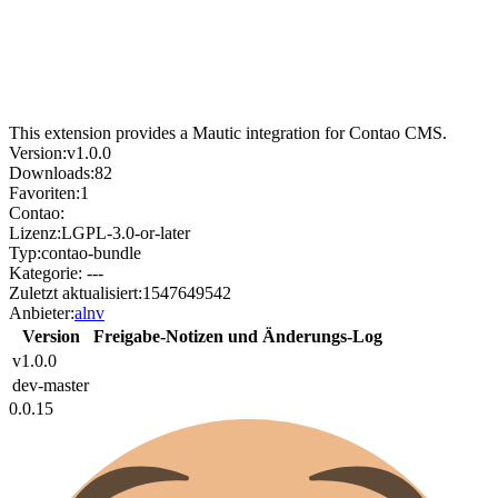
This extension provides a Mautic integration for Contao CMS.
Version:
v1.0.0
Downloads:
82
Favoriten:
1
Contao:
Lizenz:
LGPL-3.0-or-later
Typ:
contao-bundle
Kategorie:
---
Zuletzt aktualisiert:
1547649542
Anbieter:
alnv
Version
Freigabe-Notizen und Änderungs-Log
v1.0.0
dev-master
0.0.15