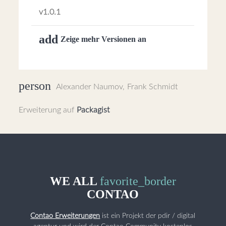
v1.0.1
add
Zeige mehr Versionen an
person
Alexander Naumov
,
Frank Schmidt
Erweiterung auf
Packagist
WE ALL
favorite_border
CONTAO
Contao Erweiterungen
ist ein Projekt der pdir / digital