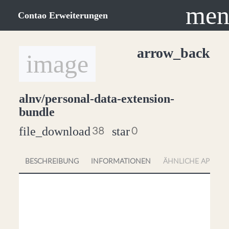
men
Contao Erweiterungen
arrow_back
image
alnv/personal-data-extension-
bundle
file_download
star
38
0
BESCHREIBUNG
INFORMATIONEN
ÄHNLICHE APPS