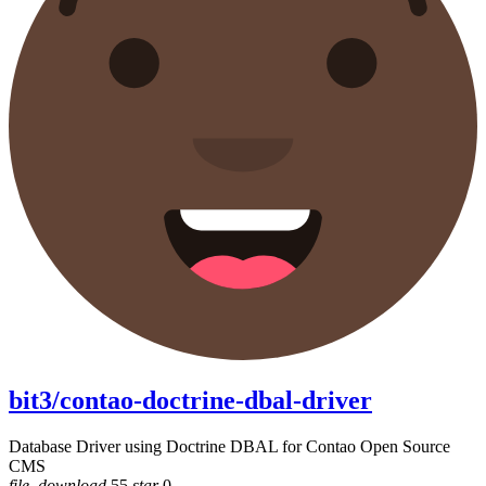
bit3/contao-doctrine-dbal-driver
Database Driver using Doctrine DBAL for Contao Open Source
CMS
file_download
55
star
0