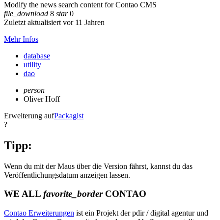
Modify the news search content for Contao CMS
file_download
8
star
0
Zuletzt aktualisiert vor 11 Jahren
Mehr Infos
database
utility
dao
person
Oliver Hoff
Erweiterung auf
Packagist
?
Tipp:
Wenn du mit der Maus über die Version fährst, kannst du das
Veröffentlichungsdatum anzeigen lassen.
WE ALL
favorite_border
CONTAO
Contao Erweiterungen
ist ein Projekt der pdir / digital agentur und