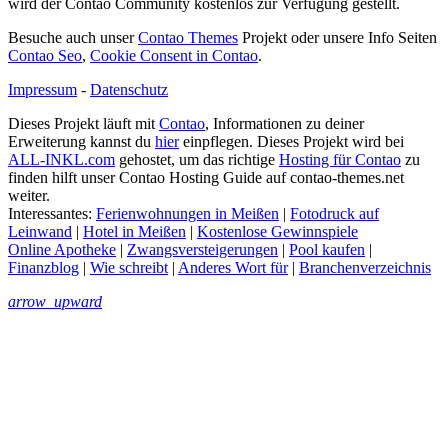
wird der Contao Community kostenlos zur Verfügung gestellt.
Besuche auch unser
Contao Themes
Projekt oder unsere Info Seiten
Contao Seo
,
Cookie Consent in Contao
.
Impressum
-
Datenschutz
Dieses Projekt läuft mit
Contao
, Informationen zu deiner
Erweiterung kannst du
hier
einpflegen. Dieses Projekt wird bei
ALL-INKL.com
gehostet, um das richtige
Hosting für Contao
zu
finden hilft unser Contao Hosting Guide auf contao-themes.net
weiter.
Interessantes:
Ferienwohnungen in Meißen
|
Fotodruck auf
Leinwand
|
Hotel in Meißen
|
Kostenlose Gewinnspiele
Online Apotheke
|
Zwangsversteigerungen
|
Pool kaufen
|
Finanzblog
|
Wie schreibt
|
Anderes Wort für
|
Branchenverzeichnis
arrow_upward