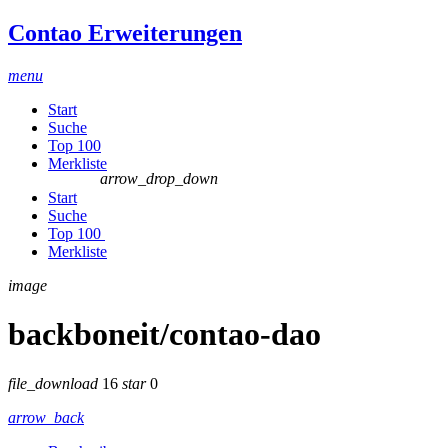
Contao Erweiterungen
menu
Start
Suche
Top 100
Merkliste
arrow_drop_down
Start
Suche
Top 100
Merkliste
image
backboneit/contao-dao
file_download
16
star
0
arrow_back