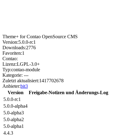
Theme+ for Contao OpenSource CMS
Version:
5.0.0-rc1
Downloads:
2776
Favoriten:
1
Contao:
Lizenz:
LGPL-3.0+
Typ:
contao-module
Kategorie:
---
Zuletzt aktualisiert:
1417702678
Anbieter:
bit3
Version
Freigabe-Notizen und Änderungs-Log
5.0.0-rc1
5.0.0-alpha4
5.0-alpha3
5.0-alpha2
5.0-alpha1
4.4.3