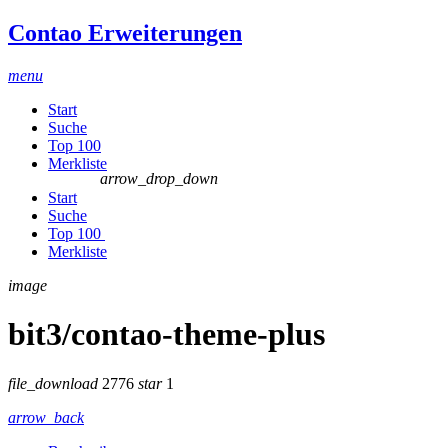
Contao Erweiterungen
menu
Start
Suche
Top 100
Merkliste
arrow_drop_down
Start
Suche
Top 100
Merkliste
image
bit3/contao-theme-plus
file_download
2776
star
1
arrow_back