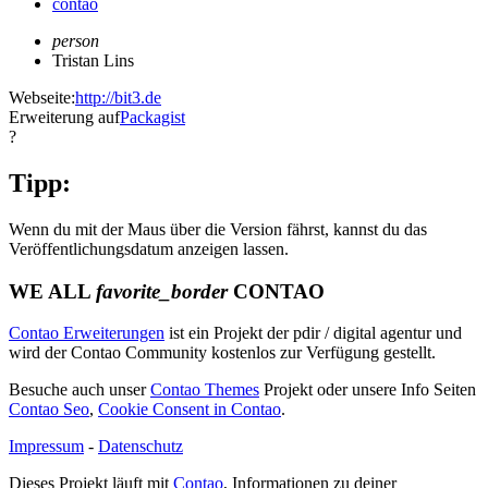
contao
person
Tristan Lins
Webseite:
http://bit3.de
Erweiterung auf
Packagist
?
Tipp:
Wenn du mit der Maus über die Version fährst, kannst du das
Veröffentlichungsdatum anzeigen lassen.
WE ALL
favorite_border
CONTAO
Contao Erweiterungen
ist ein Projekt der pdir / digital agentur und
wird der Contao Community kostenlos zur Verfügung gestellt.
Besuche auch unser
Contao Themes
Projekt oder unsere Info Seiten
Contao Seo
,
Cookie Consent in Contao
.
Impressum
-
Datenschutz
Dieses Projekt läuft mit
Contao
, Informationen zu deiner