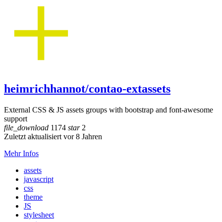
heimrichhannot/contao-extassets
External CSS & JS assets groups with bootstrap and font-awesome
support
file_download
1174
star
2
Zuletzt aktualisiert vor 8 Jahren
Mehr Infos
assets
javascript
css
theme
JS
stylesheet