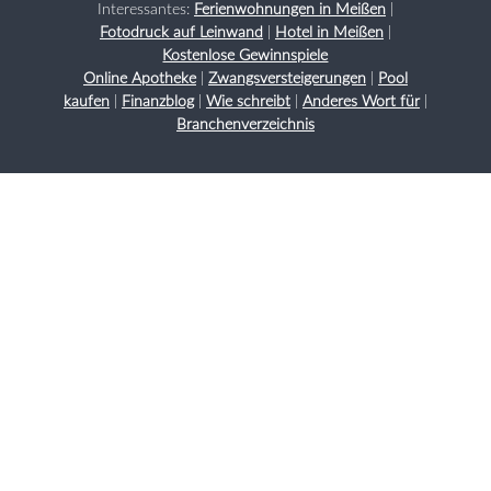
Interessantes:
Ferienwohnungen in Meißen
|
Fotodruck auf Leinwand
|
Hotel in Meißen
|
Kostenlose Gewinnspiele
Online Apotheke
|
Zwangsversteigerungen
|
Pool
kaufen
|
Finanzblog
|
Wie schreibt
|
Anderes Wort für
|
Branchenverzeichnis