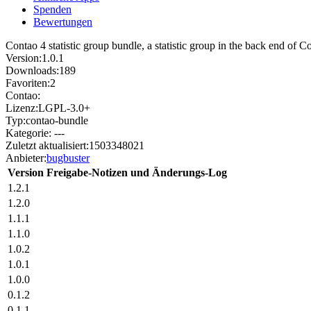
Spenden
Bewertungen
Contao 4 statistic group bundle, a statistic group in the back end of C
Version:
1.0.1
Downloads:
189
Favoriten:
2
Contao:
Lizenz:
LGPL-3.0+
Typ:
contao-bundle
Kategorie:
---
Zuletzt aktualisiert:
1503348021
Anbieter:
bugbuster
Version
Freigabe-Notizen und Änderungs-Log
1.2.1
1.2.0
1.1.1
1.1.0
1.0.2
1.0.1
1.0.0
0.1.2
0.1.1