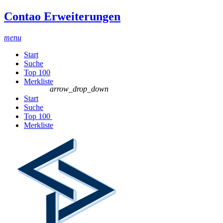
Contao Erweiterungen
menu
Start
Suche
Top 100
Merkliste
arrow_drop_down
Start
Suche
Top 100
Merkliste