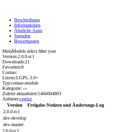
Beschreibung
Informationen
Ähnliche Apps
Spenden
Bewertungen
MetaModels select filter year
Version:
2.0.0-rc1
Downloads:
21
Favoriten:
0
Contao:
Lizenz:
LGPL-3.0+
Typ:
contao-module
Kategorie:
---
Zuletzt aktualisiert:
1466004803
Anbieter:
cogizz
Version
Freigabe-Notizen und Änderungs-Log
2.0.0-rc1
dev-develop
dev-master
2.0.0-rc1