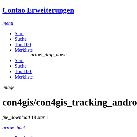
Contao Erweiterungen
menu
Start
Suche
Top 100
Merkliste
arrow_drop_down
Start
Suche
Top 100
Merkliste
image
con4gis/con4gis_tracking_andro
file_download
18
star
1
arrow_back