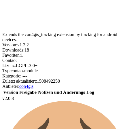
Extends the con4gis_tracking extension by tracking for android
devices.
Version:
v1.2.2
Downloads:
18
Favoriten:
1
Contao:
Lizenz:
LGPL-3.0+
Typ:
contao-module
Kategorie:
---
Zuletzt aktualisiert:
1508492258
Anbieter:
con4gis
Version
Freigabe-Notizen und Änderungs-Log
v2.0.8