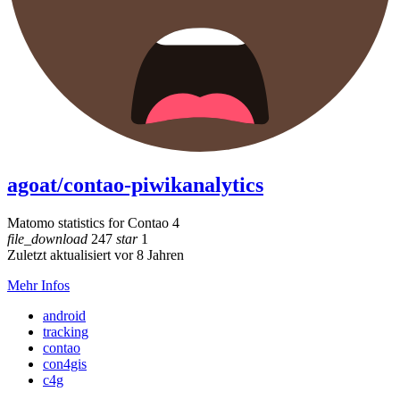
agoat/contao-piwikanalytics
Matomo statistics for Contao 4
file_download
247
star
1
Zuletzt aktualisiert vor 8 Jahren
Mehr Infos
android
tracking
contao
con4gis
c4g