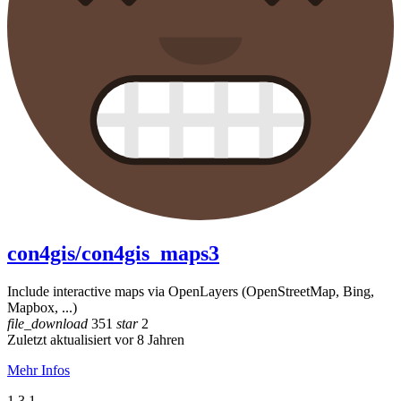
con4gis/con4gis_maps3
Include interactive maps via OpenLayers (OpenStreetMap, Bing,
Mapbox, ...)
file_download
351
star
2
Zuletzt aktualisiert vor 8 Jahren
Mehr Infos
1.3.1