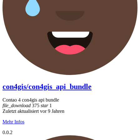
con4gis/con4gis_api_bundle
Contao 4 con4gis api bundle
file_download
375
star
1
Zuletzt aktualisiert vor 9 Jahren
Mehr Infos
0.0.2