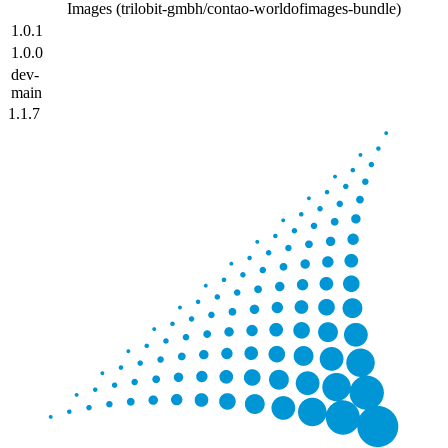
Images (trilobit-gmbh/contao-worldofimages-bundle)
1.0.1
1.0.0
dev-
main
1.1.7