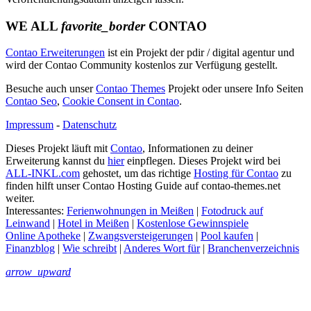
WE ALL
favorite_border
CONTAO
Contao Erweiterungen
ist ein Projekt der pdir / digital agentur und
wird der Contao Community kostenlos zur Verfügung gestellt.
Besuche auch unser
Contao Themes
Projekt oder unsere Info Seiten
Contao Seo
,
Cookie Consent in Contao
.
Impressum
-
Datenschutz
Dieses Projekt läuft mit
Contao
, Informationen zu deiner
Erweiterung kannst du
hier
einpflegen. Dieses Projekt wird bei
ALL-INKL.com
gehostet, um das richtige
Hosting für Contao
zu
finden hilft unser Contao Hosting Guide auf contao-themes.net
weiter.
Interessantes:
Ferienwohnungen in Meißen
|
Fotodruck auf
Leinwand
|
Hotel in Meißen
|
Kostenlose Gewinnspiele
Online Apotheke
|
Zwangsversteigerungen
|
Pool kaufen
|
Finanzblog
|
Wie schreibt
|
Anderes Wort für
|
Branchenverzeichnis
arrow_upward