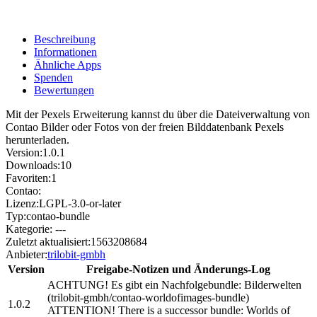
Beschreibung
Informationen
Ähnliche Apps
Spenden
Bewertungen
Mit der Pexels Erweiterung kannst du über die Dateiverwaltung von
Contao Bilder oder Fotos von der freien Bilddatenbank Pexels
herunterladen.
Version:
1.0.1
Downloads:
10
Favoriten:
1
Contao:
Lizenz:
LGPL-3.0-or-later
Typ:
contao-bundle
Kategorie:
---
Zuletzt aktualisiert:
1563208684
Anbieter:
trilobit-gmbh
Version
Freigabe-Notizen und Änderungs-Log
ACHTUNG! Es gibt ein Nachfolgebundle: Bilderwelten
(trilobit-gmbh/contao-worldofimages-bundle)
1.0.2
ATTENTION! There is a successor bundle: Worlds of