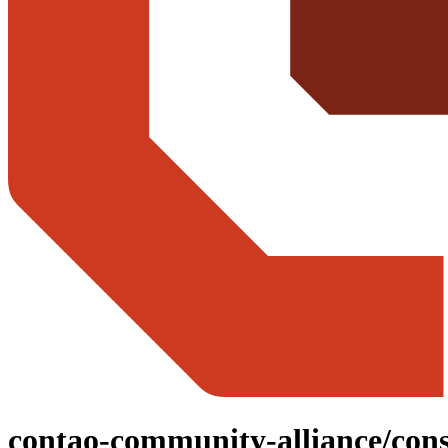
contao-community-alliance/cons