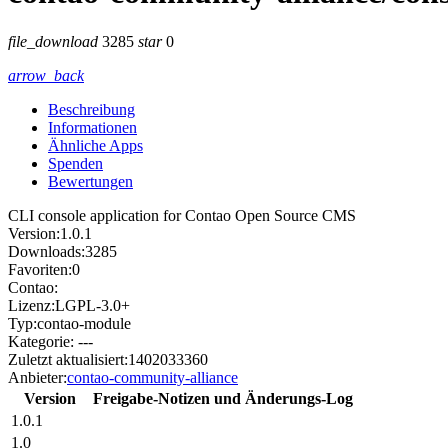
file_download
3285
star
0
arrow_back
Beschreibung
Informationen
Ähnliche Apps
Spenden
Bewertungen
CLI console application for Contao Open Source CMS
Version:
1.0.1
Downloads:
3285
Favoriten:
0
Contao:
Lizenz:
LGPL-3.0+
Typ:
contao-module
Kategorie:
---
Zuletzt aktualisiert:
1402033360
Anbieter:
contao-community-alliance
Version
Freigabe-Notizen und Änderungs-Log
1.0.1
1.0