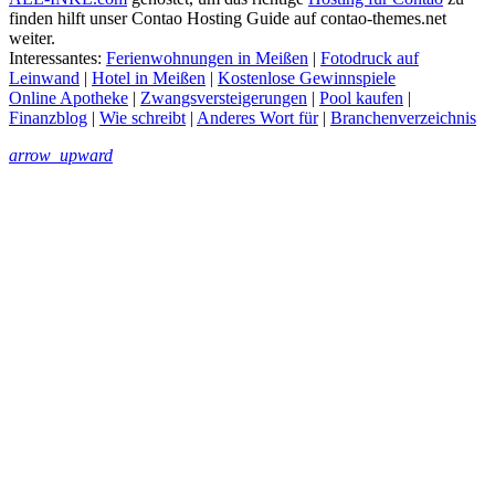
finden hilft unser Contao Hosting Guide auf contao-themes.net
weiter.
Interessantes:
Ferienwohnungen in Meißen
|
Fotodruck auf
Leinwand
|
Hotel in Meißen
|
Kostenlose Gewinnspiele
Online Apotheke
|
Zwangsversteigerungen
|
Pool kaufen
|
Finanzblog
|
Wie schreibt
|
Anderes Wort für
|
Branchenverzeichnis
arrow_upward