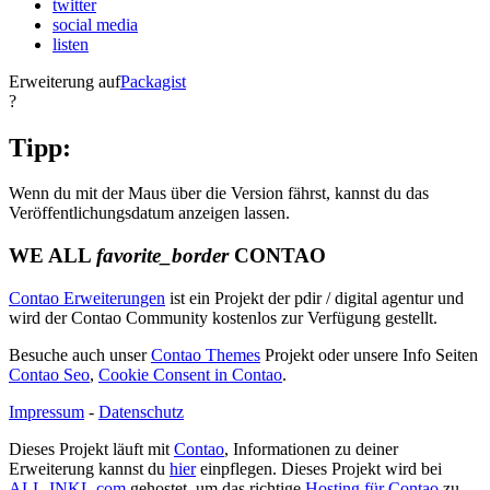
twitter
social media
listen
Erweiterung auf
Packagist
?
Tipp:
Wenn du mit der Maus über die Version fährst, kannst du das
Veröffentlichungsdatum anzeigen lassen.
WE ALL
favorite_border
CONTAO
Contao Erweiterungen
ist ein Projekt der pdir / digital agentur und
wird der Contao Community kostenlos zur Verfügung gestellt.
Besuche auch unser
Contao Themes
Projekt oder unsere Info Seiten
Contao Seo
,
Cookie Consent in Contao
.
Impressum
-
Datenschutz
Dieses Projekt läuft mit
Contao
, Informationen zu deiner
Erweiterung kannst du
hier
einpflegen. Dieses Projekt wird bei
ALL-INKL.com
gehostet, um das richtige
Hosting für Contao
zu