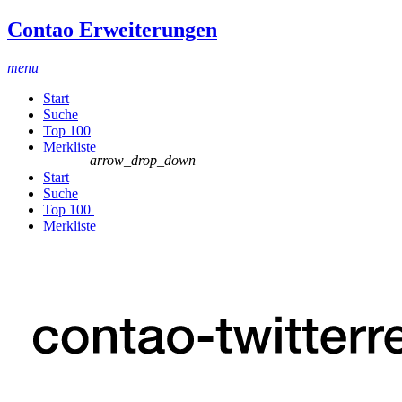
Contao Erweiterungen
menu
Start
Suche
Top 100
Merkliste
arrow_drop_down
Start
Suche
Top 100
Merkliste