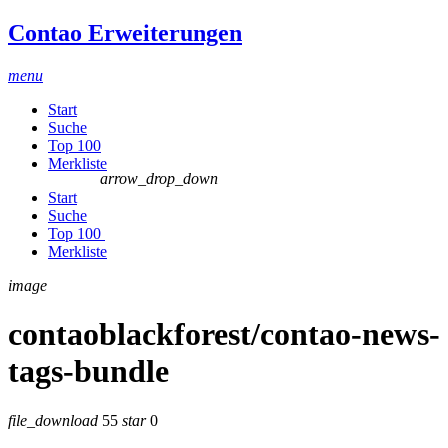
Contao Erweiterungen
menu
Start
Suche
Top 100
Merkliste
arrow_drop_down
Start
Suche
Top 100
Merkliste
image
contaoblackforest/contao-news-
tags-bundle
file_download
55
star
0