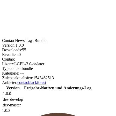
Contao News Tags Bundle
Version:
1.0.0
Downloads:
55
Favoriten:
0
Contao:
Lizenz:
LGPL-3.0-or-later
Typ:
contao-bundle
Kategorie:
---
Zuletzt aktualisiert:
1543462513
Anbieter:
contaoblackforest
Version
Freigabe-Notizen und Änderungs-Log
1.0.0
dev-develop
dev-master
1.0.3