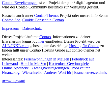
Contao Erweiterungen
ist ein Projekt der pdir / digital agentur und
wird der Contao Community kostenlos zur Verfügung gestellt.
Besuche auch unser
Contao Themes
Projekt oder unsere Info Seiten
Contao Seo
,
Cookie Consent in Contao
.
Impressum
-
Datenschutz
Dieses Projekt läuft mit
Contao
, Informationen zu deiner
Erweiterung kannst du
hier
einpflegen. Dieses Projekt wird bei
ALL-INKL.com
gehostet, um das richtige
Hosting für Contao
zu
finden hilft unser Contao Hosting Guide auf contao-themes.net
weiter.
Interessantes:
Ferienwohnungen in Meißen
|
Fotodruck auf
Leinwand
|
Hotel in Meißen
|
Kostenlose Gewinnspiele
Online Apotheke
|
Zwangsversteigerungen
|
Pool kaufen
|
Finanzblog
|
Wie schreibt
|
Anderes Wort für
|
Branchenverzeichnis
arrow_upward