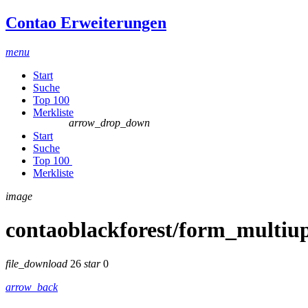
Contao Erweiterungen
menu
Start
Suche
Top 100
Merkliste
arrow_drop_down
Start
Suche
Top 100
Merkliste
image
contaoblackforest/form_multiu
file_download
26
star
0
arrow_back