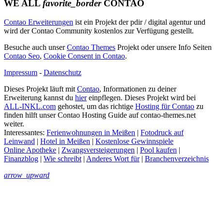
WE ALL
favorite_border
CONTAO
Contao Erweiterungen
ist ein Projekt der pdir / digital agentur und
wird der Contao Community kostenlos zur Verfügung gestellt.
Besuche auch unser
Contao Themes
Projekt oder unsere Info Seiten
Contao Seo
,
Cookie Consent in Contao
.
Impressum
-
Datenschutz
Dieses Projekt läuft mit
Contao
, Informationen zu deiner
Erweiterung kannst du
hier
einpflegen. Dieses Projekt wird bei
ALL-INKL.com
gehostet, um das richtige
Hosting für Contao
zu
finden hilft unser Contao Hosting Guide auf contao-themes.net
weiter.
Interessantes:
Ferienwohnungen in Meißen
|
Fotodruck auf
Leinwand
|
Hotel in Meißen
|
Kostenlose Gewinnspiele
Online Apotheke
|
Zwangsversteigerungen
|
Pool kaufen
|
Finanzblog
|
Wie schreibt
|
Anderes Wort für
|
Branchenverzeichnis
arrow_upward