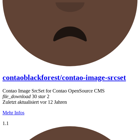
contaoblackforest/contao-image-srcset
Contao Image SrcSet for Contao OpenSource CMS
file_download
30
star
2
Zuletzt aktualisiert vor 12 Jahren
Mehr Infos
1.1