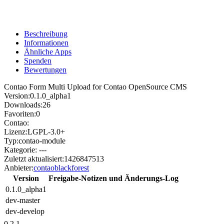
Beschreibung
Informationen
Ähnliche Apps
Spenden
Bewertungen
Contao Form Multi Upload for Contao OpenSource CMS
Version:
0.1.0_alpha1
Downloads:
26
Favoriten:
0
Contao:
Lizenz:
LGPL-3.0+
Typ:
contao-module
Kategorie:
---
Zuletzt aktualisiert:
1426847513
Anbieter:
contaoblackforest
Version
Freigabe-Notizen und Änderungs-Log
0.1.0_alpha1
dev-master
dev-develop
0.2.1