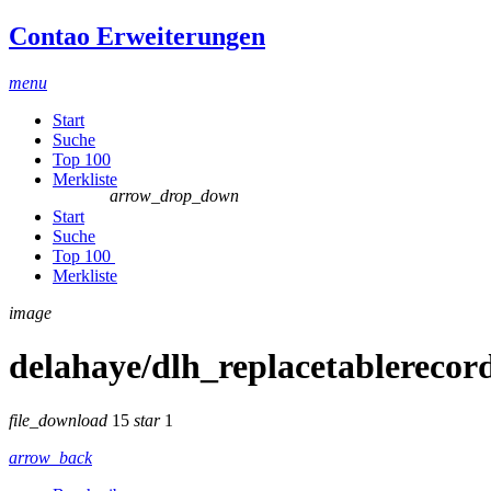
Contao Erweiterungen
menu
Start
Suche
Top 100
Merkliste
arrow_drop_down
Start
Suche
Top 100
Merkliste
image
delahaye/dlh_replacetablerecor
file_download
15
star
1
arrow_back