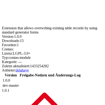
Extension that allows overwriting existing table records by using
standard generator forms
Version:
1.0.0
Downloads:
15
Favoriten:
1
Contao:
Lizenz:
LGPL-3.0+
Typ:
contao-module
Kategorie:
---
Zuletzt aktualisiert:
1433254282
Anbieter:
delahaye
Version
Freigabe-Notizen und Änderungs-Log
1.0.0
dev-master
1.0.1