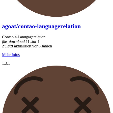
agoat/contao-languagerelation
Contao 4 Lanugagerelation
file_download
11
star
1
Zuletzt aktualisiert vor 8 Jahren
Mehr Infos
1.3.1