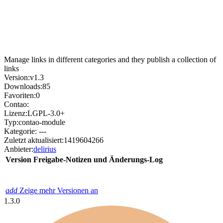
Manage links in different categories and they publish a collection of
links
Version:
v1.3
Downloads:
85
Favoriten:
0
Contao:
Lizenz:
LGPL-3.0+
Typ:
contao-module
Kategorie:
---
Zuletzt aktualisiert:
1419604266
Anbieter:
delirius
Version
Freigabe-Notizen und Änderungs-Log
add
Zeige mehr Versionen an
1.3.0