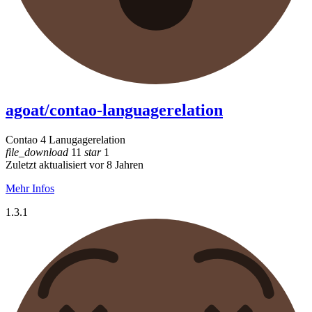
agoat/contao-languagerelation
Contao 4 Lanugagerelation
file_download
11
star
1
Zuletzt aktualisiert vor 8 Jahren
Mehr Infos
1.3.1