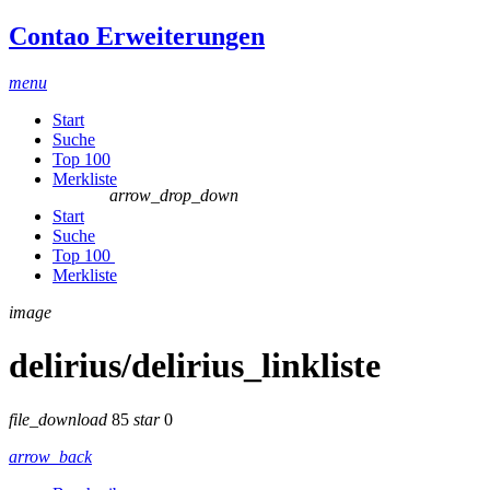
Contao Erweiterungen
menu
Start
Suche
Top 100
Merkliste
arrow_drop_down
Start
Suche
Top 100
Merkliste
image
delirius/delirius_linkliste
file_download
85
star
0
arrow_back