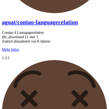
agoat/contao-languagerelation
Contao 4 Lanugagerelation
file_download
11
star
1
Zuletzt aktualisiert vor 8 Jahren
Mehr Infos
1.3.1