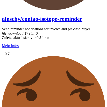
ainschy/contao-isotope-reminder
Send reminder notifications for invoice and pre-cash buyer
file_download
17
star
0
Zuletzt aktualisiert vor 9 Jahren
Mehr Infos
1.0.7