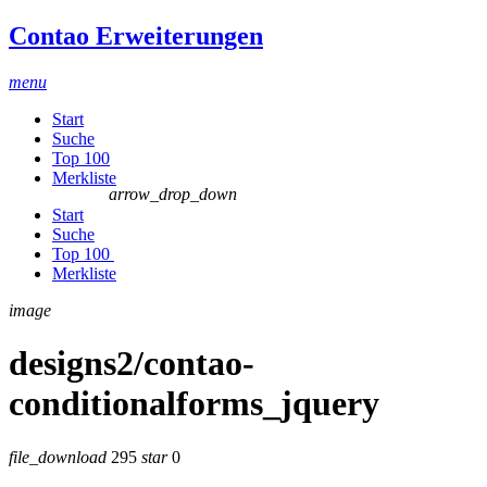
Contao Erweiterungen
menu
Start
Suche
Top 100
Merkliste
arrow_drop_down
Start
Suche
Top 100
Merkliste
image
designs2/contao-
conditionalforms_jquery
file_download
295
star
0