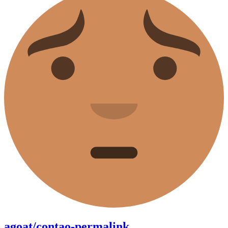
agoat/contao-permalink