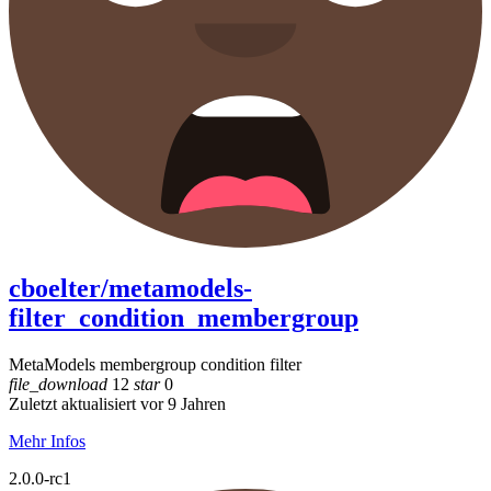
cboelter/metamodels-
filter_condition_membergroup
MetaModels membergroup condition filter
file_download
12
star
0
Zuletzt aktualisiert vor 9 Jahren
Mehr Infos
2.0.0-rc1