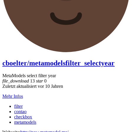
cboelter/metamodelsfilter_selectyear
MetaModels select filter year
file_download
13
star
0
Zuletzt aktualisiert vor 10 Jahren
Mehr Infos
filter
contao
checkbox
metamodels