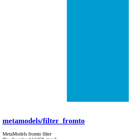
metamodels/filter_fromto
MetaModels fromto filter