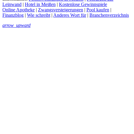
Leinwand
|
Hotel in Meißen
|
Kostenlose Gewinnspiele
Online Apotheke
|
Zwangsversteigerungen
|
Pool kaufen
|
Finanzblog
|
Wie schreibt
|
Anderes Wort für
|
Branchenverzeichnis
arrow_upward