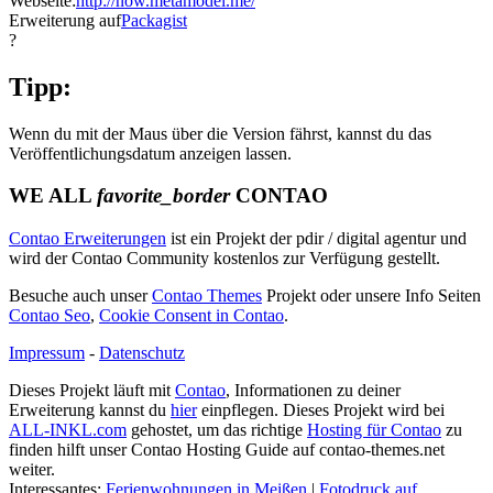
Webseite:
http://now.metamodel.me/
Erweiterung auf
Packagist
?
Tipp:
Wenn du mit der Maus über die Version fährst, kannst du das
Veröffentlichungsdatum anzeigen lassen.
WE ALL
favorite_border
CONTAO
Contao Erweiterungen
ist ein Projekt der pdir / digital agentur und
wird der Contao Community kostenlos zur Verfügung gestellt.
Besuche auch unser
Contao Themes
Projekt oder unsere Info Seiten
Contao Seo
,
Cookie Consent in Contao
.
Impressum
-
Datenschutz
Dieses Projekt läuft mit
Contao
, Informationen zu deiner
Erweiterung kannst du
hier
einpflegen. Dieses Projekt wird bei
ALL-INKL.com
gehostet, um das richtige
Hosting für Contao
zu
finden hilft unser Contao Hosting Guide auf contao-themes.net
weiter.
Interessantes:
Ferienwohnungen in Meißen
|
Fotodruck auf