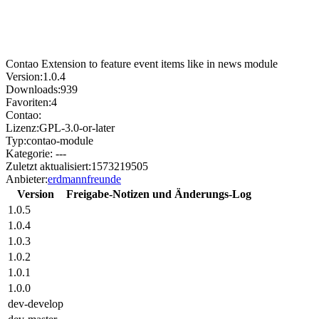
Contao Extension to feature event items like in news module
Version:
1.0.4
Downloads:
939
Favoriten:
4
Contao:
Lizenz:
GPL-3.0-or-later
Typ:
contao-module
Kategorie:
---
Zuletzt aktualisiert:
1573219505
Anbieter:
erdmannfreunde
Version
Freigabe-Notizen und Änderungs-Log
1.0.5
1.0.4
1.0.3
1.0.2
1.0.1
1.0.0
dev-develop