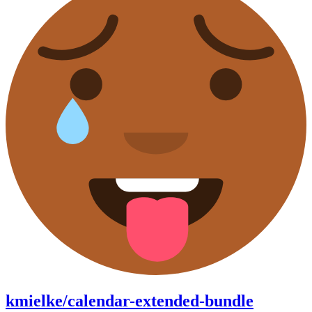
kmielke/calendar-extended-bundle