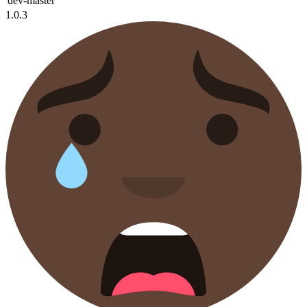
dev-master
1.0.3