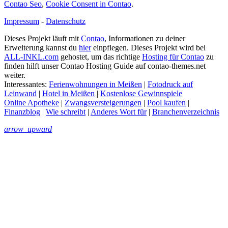
Contao Seo
,
Cookie Consent in Contao
.
Impressum
-
Datenschutz
Dieses Projekt läuft mit
Contao
, Informationen zu deiner
Erweiterung kannst du
hier
einpflegen. Dieses Projekt wird bei
ALL-INKL.com
gehostet, um das richtige
Hosting für Contao
zu
finden hilft unser Contao Hosting Guide auf contao-themes.net
weiter.
Interessantes:
Ferienwohnungen in Meißen
|
Fotodruck auf
Leinwand
|
Hotel in Meißen
|
Kostenlose Gewinnspiele
Online Apotheke
|
Zwangsversteigerungen
|
Pool kaufen
|
Finanzblog
|
Wie schreibt
|
Anderes Wort für
|
Branchenverzeichnis
arrow_upward