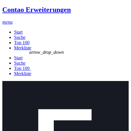
Contao Erweiterungen
menu
Start
Suche
Top 100
Merkliste
arrow_drop_down
Start
Suche
Top 100
Merkliste