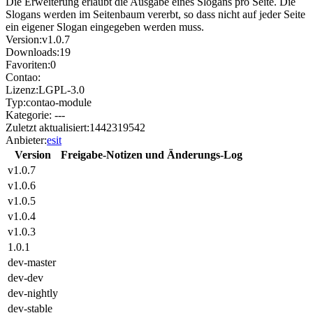
Die Erweiterung erlaubt die Ausgabe eines Slogans pro Seite. Die
Slogans werden im Seitenbaum vererbt, so dass nicht auf jeder Seite
ein eigener Slogan eingegeben werden muss.
Version:
v1.0.7
Downloads:
19
Favoriten:
0
Contao:
Lizenz:
LGPL-3.0
Typ:
contao-module
Kategorie:
---
Zuletzt aktualisiert:
1442319542
Anbieter:
esit
Version
Freigabe-Notizen und Änderungs-Log
v1.0.7
v1.0.6
v1.0.5
v1.0.4
v1.0.3
1.0.1
dev-master
dev-dev
dev-nightly
dev-stable