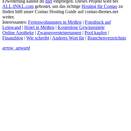
Erweiterung kannst du
hier
einpflegen. Dieses Projekt wird bei
ALL-INKL.com
gehostet, um das richtige
Hosting für Contao
zu
finden hilft unser Contao Hosting Guide auf contao-themes.net
weiter.
Interessantes:
Ferienwohnungen in Meißen
|
Fotodruck auf
Leinwand
|
Hotel in Meißen
|
Kostenlose Gewinnspiele
Online Apotheke
|
Zwangsversteigerungen
|
Pool kaufen
|
Finanzblog
|
Wie schreibt
|
Anderes Wort für
|
Branchenverzeichnis
arrow_upward