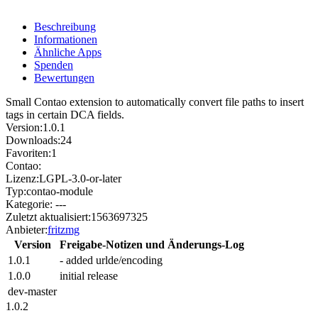
Beschreibung
Informationen
Ähnliche Apps
Spenden
Bewertungen
Small Contao extension to automatically convert file paths to insert
tags in certain DCA fields.
Version:
1.0.1
Downloads:
24
Favoriten:
1
Contao:
Lizenz:
LGPL-3.0-or-later
Typ:
contao-module
Kategorie:
---
Zuletzt aktualisiert:
1563697325
Anbieter:
fritzmg
Version
Freigabe-Notizen und Änderungs-Log
1.0.1
- added urlde/encoding
1.0.0
initial release
dev-master
1.0.2