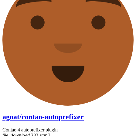
agoat/contao-autoprefixer
Contao 4 autoprefixer plugin
file_download
282
star
3