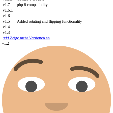
v1.7
php 8 compatibility
v1.6.1
v1.6
v1.5
Added rotating and flipping functionality
v1.4
v1.3
add
Zeige mehr Versionen an
v1.2