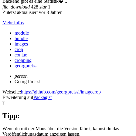
Backend gibt es eine Statistik�...
file_download
428
star
1
Zuletzt aktualisiert vor 8 Jahren
Mehr Infos
module
bundle
images
crop
contao
cropping
georgpreissl
person
Georg Preissl
Webseite:
https://github.com/georgpreissl/imagecrop
Erweiterung auf
Packagist
?
Tipp:
Wenn du mit der Maus über die Version fährst, kannst du das
Veröffentlichungsdatum anzeigen lassen.