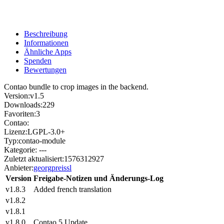
Beschreibung
Informationen
Ähnliche Apps
Spenden
Bewertungen
Contao bundle to crop images in the backend.
Version:
v1.5
Downloads:
229
Favoriten:
3
Contao:
Lizenz:
LGPL-3.0+
Typ:
contao-module
Kategorie:
---
Zuletzt aktualisiert:
1576312927
Anbieter:
georgpreissl
Version
Freigabe-Notizen und Änderungs-Log
v1.8.3
Added french translation
v1.8.2
v1.8.1
v1.8.0
Contao 5 Update