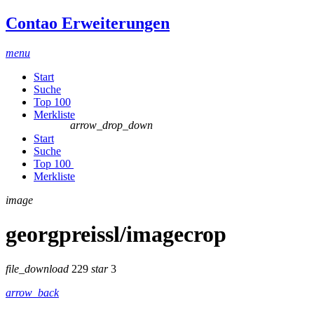
Contao Erweiterungen
menu
Start
Suche
Top 100
Merkliste
arrow_drop_down
Start
Suche
Top 100
Merkliste
image
georgpreissl/imagecrop
file_download
229
star
3
arrow_back