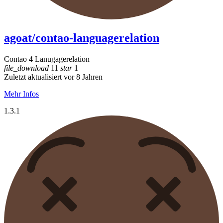
agoat/contao-languagerelation
Contao 4 Lanugagerelation
file_download
11
star
1
Zuletzt aktualisiert vor 8 Jahren
Mehr Infos
1.3.1