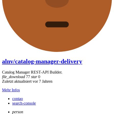
alnv/catalog-manager-delivery
Catalog Manager REST-API Builder.
file_download
77
star
0
Zuletzt aktualisiert vor 7 Jahren
Mehr Infos
contao
search-console
person