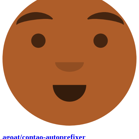
agoat/contao-autoprefixer