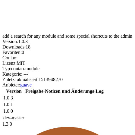
add a search for any module and some special shortcuts to the admin
Version:
1.0.3
Downloads:
18
Favoriten:
0
Contao:
Lizenz:
MIT
Typ:
contao-module
Kategorie:
---
Zuletzt aktualisiert:
1513948270
Anbieter:
guave
Version
Freigabe-Notizen und Änderungs-Log
1.0.3
1.0.1
1.0.0
dev-master
1.3.0