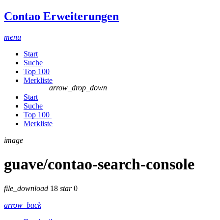
Contao Erweiterungen
menu
Start
Suche
Top 100
Merkliste
arrow_drop_down
Start
Suche
Top 100
Merkliste
image
guave/contao-search-console
file_download
18
star
0
arrow_back