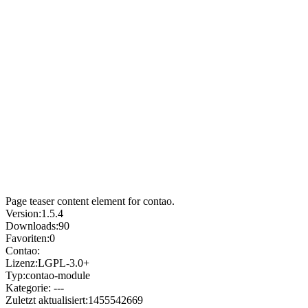
Page teaser content element for contao.
Version:
1.5.4
Downloads:
90
Favoriten:
0
Contao:
Lizenz:
LGPL-3.0+
Typ:
contao-module
Kategorie:
---
Zuletzt aktualisiert:
1455542669