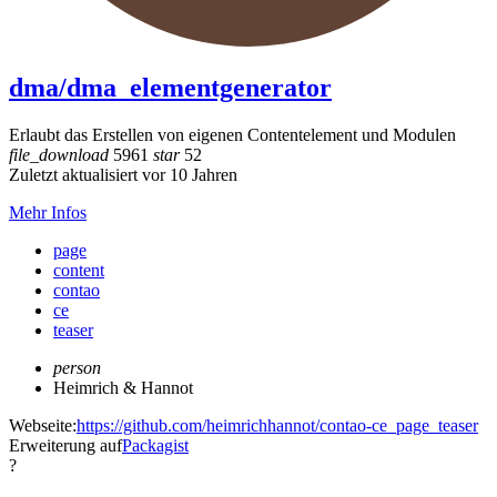
dma/dma_elementgenerator
Erlaubt das Erstellen von eigenen Contentelement und Modulen
file_download
5961
star
52
Zuletzt aktualisiert vor 10 Jahren
Mehr Infos
page
content
contao
ce
teaser
person
Heimrich & Hannot
Webseite:
https://github.com/heimrichhannot/contao-ce_page_teaser
Erweiterung auf
Packagist
?