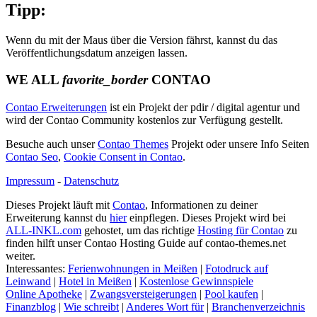
Tipp:
Wenn du mit der Maus über die Version fährst, kannst du das
Veröffentlichungsdatum anzeigen lassen.
WE ALL
favorite_border
CONTAO
Contao Erweiterungen
ist ein Projekt der pdir / digital agentur und
wird der Contao Community kostenlos zur Verfügung gestellt.
Besuche auch unser
Contao Themes
Projekt oder unsere Info Seiten
Contao Seo
,
Cookie Consent in Contao
.
Impressum
-
Datenschutz
Dieses Projekt läuft mit
Contao
, Informationen zu deiner
Erweiterung kannst du
hier
einpflegen. Dieses Projekt wird bei
ALL-INKL.com
gehostet, um das richtige
Hosting für Contao
zu
finden hilft unser Contao Hosting Guide auf contao-themes.net
weiter.
Interessantes:
Ferienwohnungen in Meißen
|
Fotodruck auf
Leinwand
|
Hotel in Meißen
|
Kostenlose Gewinnspiele
Online Apotheke
|
Zwangsversteigerungen
|
Pool kaufen
|
Finanzblog
|
Wie schreibt
|
Anderes Wort für
|
Branchenverzeichnis