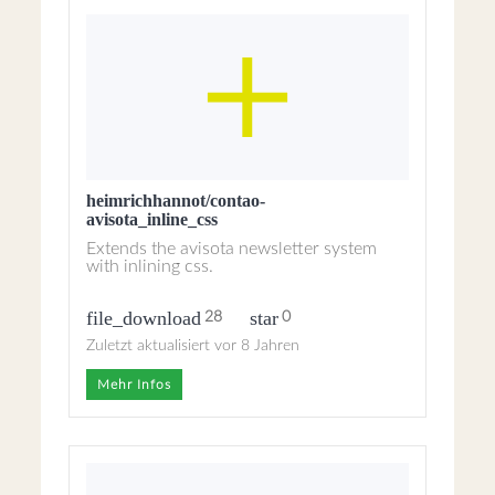
heimrichhannot/contao-
avisota_inline_css
Extends the avisota newsletter system
with inlining css.
file_download
star
28
0
Zuletzt aktualisiert vor 8 Jahren
Mehr Infos