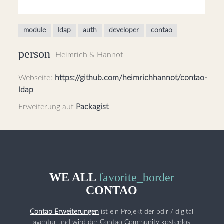
module
ldap
auth
developer
contao
person
Heimrich & Hannot
Webseite:
https://github.com/heimrichhannot/contao-
ldap
Erweiterung auf
Packagist
WE ALL
favorite_border
CONTAO
Contao Erweiterungen
ist ein Projekt der pdir / digital
agentur und wird der Contao Community kostenlos