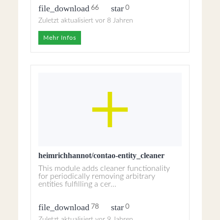
file_download
star
66
0
Zuletzt aktualisiert vor 8 Jahren
Mehr Infos
heimrichhannot/contao-entity_cleaner
This module adds cleaner functionality
for periodically removing arbitrary
entities fulfilling a cer...
file_download
star
78
0
Zuletzt aktualisiert vor 9 Jahren