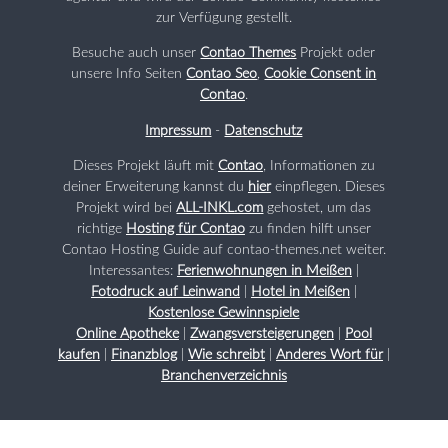
zur Verfügung gestellt.
Besuche auch unser
Contao Themes
Projekt oder
unsere Info Seiten
Contao Seo
,
Cookie Consent in
Contao
.
Impressum
-
Datenschutz
Dieses Projekt läuft mit
Contao
, Informationen zu
deiner Erweiterung kannst du
hier
einpflegen. Dieses
Projekt wird bei
ALL-INKL.com
gehostet, um das
richtige
Hosting für Contao
zu finden hilft unser
Contao Hosting Guide auf contao-themes.net weiter.
Interessantes:
Ferienwohnungen in Meißen
|
Fotodruck auf Leinwand
|
Hotel in Meißen
|
Kostenlose Gewinnspiele
Online Apotheke
|
Zwangsversteigerungen
|
Pool
kaufen
|
Finanzblog
|
Wie schreibt
|
Anderes Wort für
|
Branchenverzeichnis