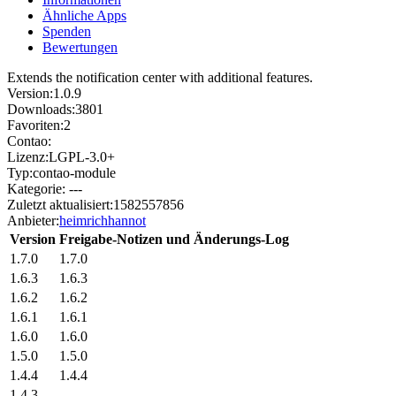
Ähnliche Apps
Spenden
Bewertungen
Extends the notification center with additional features.
Version:
1.0.9
Downloads:
3801
Favoriten:
2
Contao:
Lizenz:
LGPL-3.0+
Typ:
contao-module
Kategorie:
---
Zuletzt aktualisiert:
1582557856
Anbieter:
heimrichhannot
Version
Freigabe-Notizen und Änderungs-Log
1.7.0
1.7.0
1.6.3
1.6.3
1.6.2
1.6.2
1.6.1
1.6.1
1.6.0
1.6.0
1.5.0
1.5.0
1.4.4
1.4.4
1.4.3