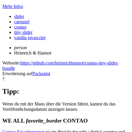
Mehr Infos
slider
carousel
contao
tiny slider
vanilla javascript
person
Heimrich & Hannot
Webseite:
https://github.com/heimrichhannot/contao-tiny-slider-
bundle
Erweiterung auf
Packagist
?
Tipp:
Wenn du mit der Maus über die Version fährst, kannst du das
Veröffentlichungsdatum anzeigen lassen.
WE ALL
favorite_border
CONTAO
Contao Erweiterungen
ist ein Projekt der pdir / digital agentur und