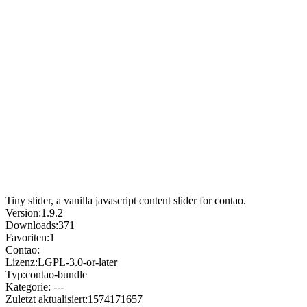
Tiny slider, a vanilla javascript content slider for contao.
Version:
1.9.2
Downloads:
371
Favoriten:
1
Contao:
Lizenz:
LGPL-3.0-or-later
Typ:
contao-bundle
Kategorie:
---
Zuletzt aktualisiert:
1574171657