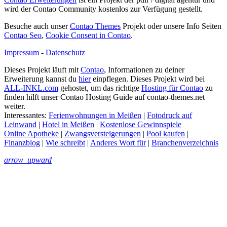
wird der Contao Community kostenlos zur Verfügung gestellt.
Besuche auch unser
Contao Themes
Projekt oder unsere Info Seiten
Contao Seo
,
Cookie Consent in Contao
.
Impressum
-
Datenschutz
Dieses Projekt läuft mit
Contao
, Informationen zu deiner
Erweiterung kannst du
hier
einpflegen. Dieses Projekt wird bei
ALL-INKL.com
gehostet, um das richtige
Hosting für Contao
zu
finden hilft unser Contao Hosting Guide auf contao-themes.net
weiter.
Interessantes:
Ferienwohnungen in Meißen
|
Fotodruck auf
Leinwand
|
Hotel in Meißen
|
Kostenlose Gewinnspiele
Online Apotheke
|
Zwangsversteigerungen
|
Pool kaufen
|
Finanzblog
|
Wie schreibt
|
Anderes Wort für
|
Branchenverzeichnis
arrow_upward