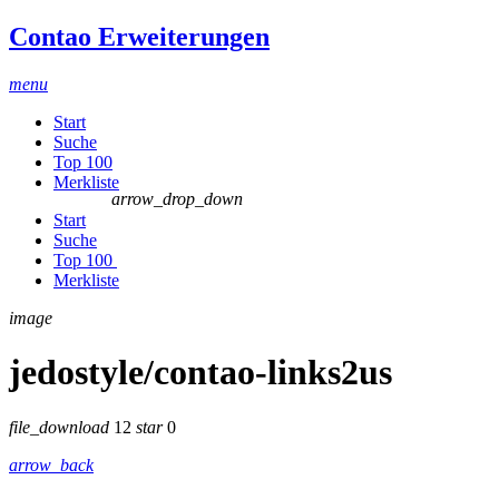
Contao Erweiterungen
menu
Start
Suche
Top 100
Merkliste
arrow_drop_down
Start
Suche
Top 100
Merkliste
image
jedostyle/contao-links2us
file_download
12
star
0
arrow_back