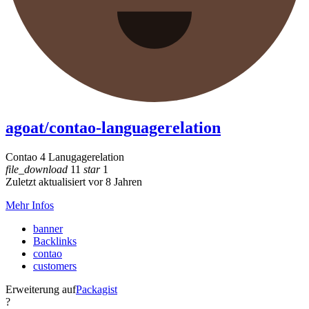
agoat/contao-languagerelation
Contao 4 Lanugagerelation
file_download
11
star
1
Zuletzt aktualisiert vor 8 Jahren
Mehr Infos
banner
Backlinks
contao
customers
Erweiterung auf
Packagist
?