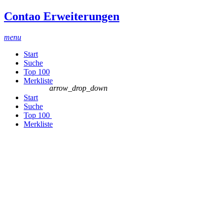
Contao Erweiterungen
menu
Start
Suche
Top 100
Merkliste
arrow_drop_down
Start
Suche
Top 100
Merkliste