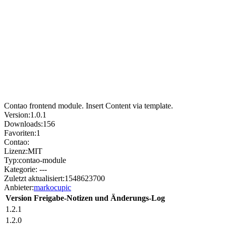
Contao frontend module. Insert Content via template.
Version:
1.0.1
Downloads:
156
Favoriten:
1
Contao:
Lizenz:
MIT
Typ:
contao-module
Kategorie:
---
Zuletzt aktualisiert:
1548623700
Anbieter:
markocupic
Version
Freigabe-Notizen und Änderungs-Log
1.2.1
1.2.0