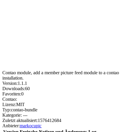
Contao module, add a member picture feed module to a contao
installation.
Version:
1.1.1
Downloads:
60
Favoriten:
0
Contao:
Lizenz:
MIT
Typ:
contao-bundle
Kategorie:
---
Zuletzt aktualisiert:
1576412684
Anbieter:
markocupic
Version
Freigabe-Notizen und Änderungs-Log