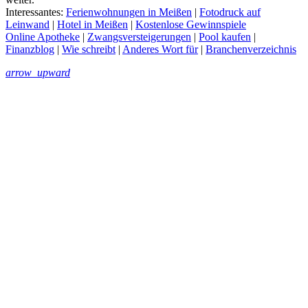
Interessantes:
Ferienwohnungen in Meißen
|
Fotodruck auf
Leinwand
|
Hotel in Meißen
|
Kostenlose Gewinnspiele
Online Apotheke
|
Zwangsversteigerungen
|
Pool kaufen
|
Finanzblog
|
Wie schreibt
|
Anderes Wort für
|
Branchenverzeichnis
arrow_upward