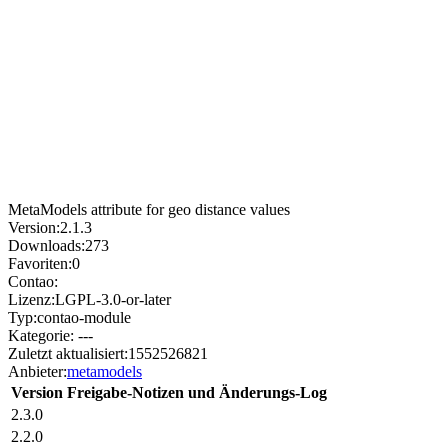
MetaModels attribute for geo distance values
Version:
2.1.3
Downloads:
273
Favoriten:
0
Contao:
Lizenz:
LGPL-3.0-or-later
Typ:
contao-module
Kategorie:
---
Zuletzt aktualisiert:
1552526821
Anbieter:
metamodels
Version
Freigabe-Notizen und Änderungs-Log
2.3.0
2.2.0