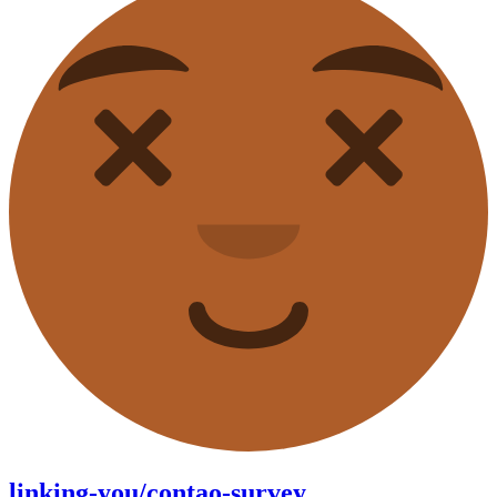
linking-you/contao-survey