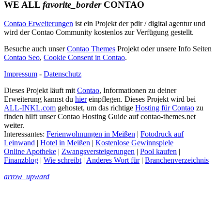
WE ALL
favorite_border
CONTAO
Contao Erweiterungen
ist ein Projekt der pdir / digital agentur und
wird der Contao Community kostenlos zur Verfügung gestellt.
Besuche auch unser
Contao Themes
Projekt oder unsere Info Seiten
Contao Seo
,
Cookie Consent in Contao
.
Impressum
-
Datenschutz
Dieses Projekt läuft mit
Contao
, Informationen zu deiner
Erweiterung kannst du
hier
einpflegen. Dieses Projekt wird bei
ALL-INKL.com
gehostet, um das richtige
Hosting für Contao
zu
finden hilft unser Contao Hosting Guide auf contao-themes.net
weiter.
Interessantes:
Ferienwohnungen in Meißen
|
Fotodruck auf
Leinwand
|
Hotel in Meißen
|
Kostenlose Gewinnspiele
Online Apotheke
|
Zwangsversteigerungen
|
Pool kaufen
|
Finanzblog
|
Wie schreibt
|
Anderes Wort für
|
Branchenverzeichnis
arrow_upward