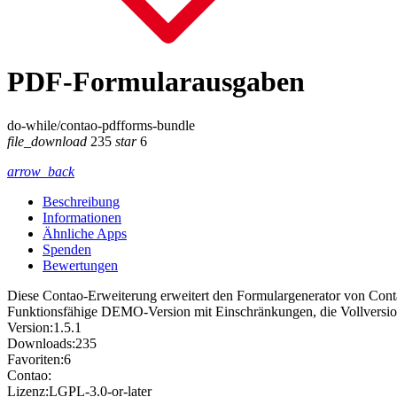
PDF-Formularausgaben
do-while/contao-pdfforms-bundle
file_download
235
star
6
arrow_back
Beschreibung
Informationen
Ähnliche Apps
Spenden
Bewertungen
Diese Contao-Erweiterung erweitert den Formulargenerator von Cont
Funktionsfähige DEMO-Version mit Einschränkungen, die Vollversion
Version:
1.5.1
Downloads:
235
Favoriten:
6
Contao:
Lizenz:
LGPL-3.0-or-later