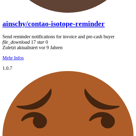
ainschy/contao-isotope-reminder
Send reminder notifications for invoice and pre-cash buyer
file_download
17
star
0
Zuletzt aktualisiert vor 9 Jahren
Mehr Infos
1.0.7