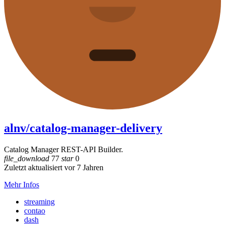
alnv/catalog-manager-delivery
Catalog Manager REST-API Builder.
file_download
77
star
0
Zuletzt aktualisiert vor 7 Jahren
Mehr Infos
streaming
contao
dash