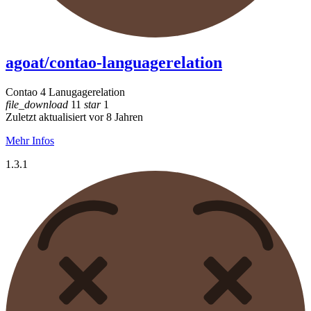
agoat/contao-languagerelation
Contao 4 Lanugagerelation
file_download
11
star
1
Zuletzt aktualisiert vor 8 Jahren
Mehr Infos
1.3.1