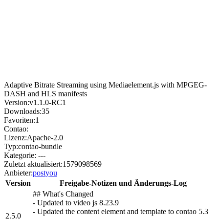
Adaptive Bitrate Streaming using Mediaelement.js with MPGEG-
DASH and HLS manifests
Version:
v1.1.0-RC1
Downloads:
35
Favoriten:
1
Contao:
Lizenz:
Apache-2.0
Typ:
contao-bundle
Kategorie:
---
Zuletzt aktualisiert:
1579098569
Anbieter:
postyou
Version
Freigabe-Notizen und Änderungs-Log
## What's Changed
- Updated to video js 8.23.9
- Updated the content element and template to contao 5.3
2.5.0