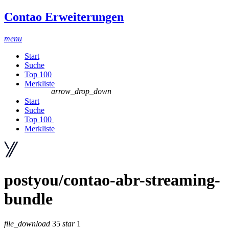
Contao Erweiterungen
menu
Start
Suche
Top 100
Merkliste
arrow_drop_down
Start
Suche
Top 100
Merkliste
postyou/contao-abr-streaming-
bundle
file_download
35
star
1