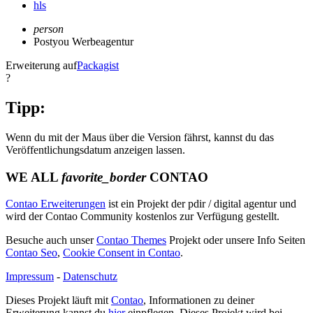
hls
person
Postyou Werbeagentur
Erweiterung auf
Packagist
?
Tipp:
Wenn du mit der Maus über die Version fährst, kannst du das
Veröffentlichungsdatum anzeigen lassen.
WE ALL
favorite_border
CONTAO
Contao Erweiterungen
ist ein Projekt der pdir / digital agentur und
wird der Contao Community kostenlos zur Verfügung gestellt.
Besuche auch unser
Contao Themes
Projekt oder unsere Info Seiten
Contao Seo
,
Cookie Consent in Contao
.
Impressum
-
Datenschutz
Dieses Projekt läuft mit
Contao
, Informationen zu deiner
Erweiterung kannst du
hier
einpflegen. Dieses Projekt wird bei