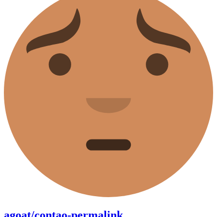
agoat/contao-permalink