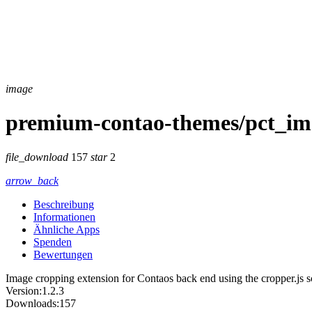
image
premium-contao-themes/pct_im
file_download
157
star
2
arrow_back
Beschreibung
Informationen
Ähnliche Apps
Spenden
Bewertungen
Image cropping extension for Contaos back end using the cropper.js s
Version:
1.2.3
Downloads:
157