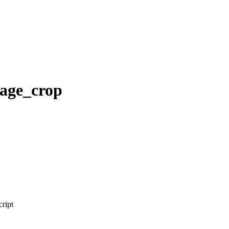
age_crop
cript