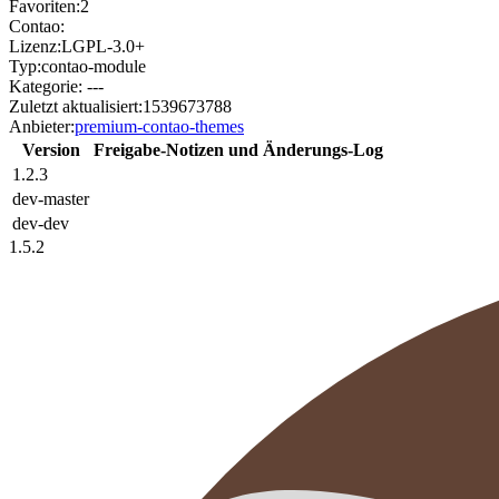
Favoriten:
2
Contao:
Lizenz:
LGPL-3.0+
Typ:
contao-module
Kategorie:
---
Zuletzt aktualisiert:
1539673788
Anbieter:
premium-contao-themes
Version
Freigabe-Notizen und Änderungs-Log
1.2.3
dev-master
dev-dev
1.5.2