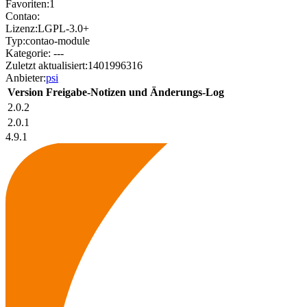
Favoriten:
1
Contao:
Lizenz:
LGPL-3.0+
Typ:
contao-module
Kategorie:
---
Zuletzt aktualisiert:
1401996316
Anbieter:
psi
Version
Freigabe-Notizen und Änderungs-Log
2.0.2
2.0.1
4.9.1