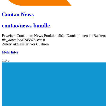
Contao News
contao/news-bundle
Erweitert Contao um News-Funktionalität. Damit können im Backend 
file_download
245876
star
8
Zuletzt aktualisiert vor 6 Jahren
Mehr Infos
1.0.0