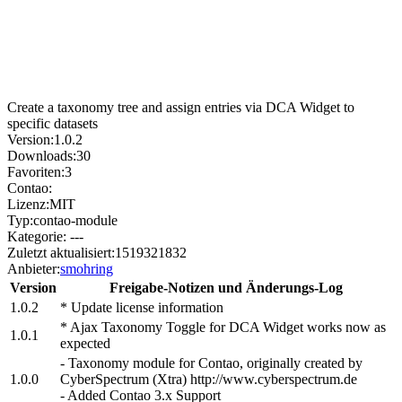
Create a taxonomy tree and assign entries via DCA Widget to
specific datasets
Version:
1.0.2
Downloads:
30
Favoriten:
3
Contao:
Lizenz:
MIT
Typ:
contao-module
Kategorie:
---
Zuletzt aktualisiert:
1519321832
Anbieter:
smohring
Version
Freigabe-Notizen und Änderungs-Log
1.0.2
* Update license information
* Ajax Taxonomy Toggle for DCA Widget works now as
1.0.1
expected
- Taxonomy module for Contao, originally created by
1.0.0
CyberSpectrum (Xtra) http://www.cyberspectrum.de
- Added Contao 3.x Support