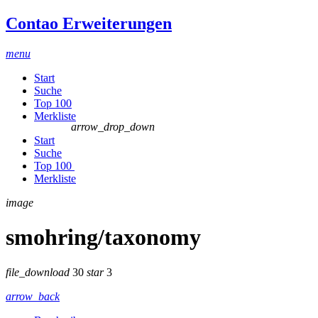
Contao Erweiterungen
menu
Start
Suche
Top 100
Merkliste
arrow_drop_down
Start
Suche
Top 100
Merkliste
image
smohring/taxonomy
file_download
30
star
3
arrow_back