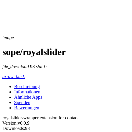
image
sope/royalslider
file_download
98
star
0
arrow_back
Beschreibung
Informationen
Ähnliche Apps
Spenden
Bewertungen
royalslider-wrapper extension for contao
Version:
v0.0.9
Downloads:
98