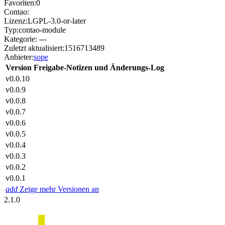
Favoriten:
0
Contao:
Lizenz:
LGPL-3.0-or-later
Typ:
contao-module
Kategorie:
---
Zuletzt aktualisiert:
1516713489
Anbieter:
sope
Version
Freigabe-Notizen und Änderungs-Log
v0.0.10
v0.0.9
v0.0.8
v0.0.7
v0.0.6
v0.0.5
v0.0.4
v0.0.3
v0.0.2
v0.0.1
add
Zeige mehr Versionen an
2.1.0