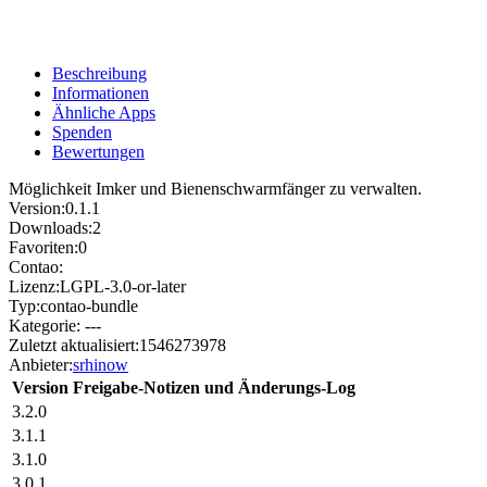
Beschreibung
Informationen
Ähnliche Apps
Spenden
Bewertungen
Möglichkeit Imker und Bienenschwarmfänger zu verwalten.
Version:
0.1.1
Downloads:
2
Favoriten:
0
Contao:
Lizenz:
LGPL-3.0-or-later
Typ:
contao-bundle
Kategorie:
---
Zuletzt aktualisiert:
1546273978
Anbieter:
srhinow
Version
Freigabe-Notizen und Änderungs-Log
3.2.0
3.1.1
3.1.0
3.0.1