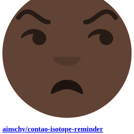
ainschy/contao-isotope-reminder