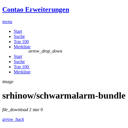
Contao Erweiterungen
menu
Start
Suche
Top 100
Merkliste
arrow_drop_down
Start
Suche
Top 100
Merkliste
image
srhinow/schwarmalarm-bundle
file_download
2
star
0
arrow_back