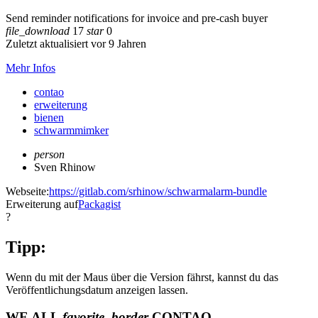
Send reminder notifications for invoice and pre-cash buyer
file_download
17
star
0
Zuletzt aktualisiert vor 9 Jahren
Mehr Infos
contao
erweiterung
bienen
schwarmmimker
person
Sven Rhinow
Webseite:
https://gitlab.com/srhinow/schwarmalarm-bundle
Erweiterung auf
Packagist
?
Tipp:
Wenn du mit der Maus über die Version fährst, kannst du das
Veröffentlichungsdatum anzeigen lassen.
WE ALL
favorite_border
CONTAO