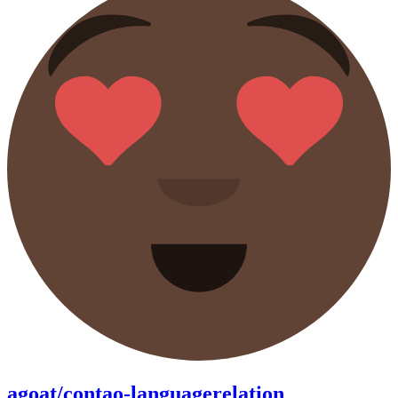
agoat/contao-languagerelation