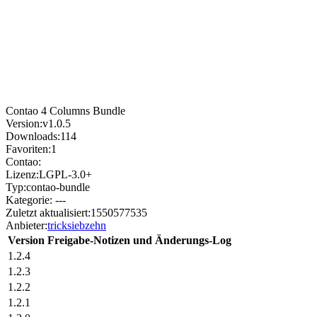
Contao 4 Columns Bundle
Version:
v1.0.5
Downloads:
114
Favoriten:
1
Contao:
Lizenz:
LGPL-3.0+
Typ:
contao-bundle
Kategorie:
---
Zuletzt aktualisiert:
1550577535
Anbieter:
tricksiebzehn
Version
Freigabe-Notizen und Änderungs-Log
1.2.4
1.2.3
1.2.2
1.2.1