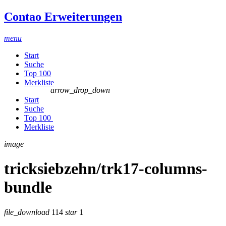
Contao Erweiterungen
menu
Start
Suche
Top 100
Merkliste
arrow_drop_down
Start
Suche
Top 100
Merkliste
image
tricksiebzehn/trk17-columns-
bundle
file_download
114
star
1