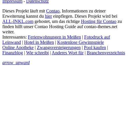
Impressum
-
Datenschutz
Dieses Projekt läuft mit
Contao
, Informationen zu deiner
Erweiterung kannst du
hier
einpflegen. Dieses Projekt wird bei
ALL-INKL.com
gehostet, um das richtige
Hosting für Contao
zu
finden hilft unser Contao Hosting Guide auf contao-themes.net
weiter.
Interessantes:
Ferienwohnungen in Meißen
|
Fotodruck auf
Leinwand
|
Hotel in Meißen
|
Kostenlose Gewinnspiele
Online Apotheke
|
Zwangsversteigerungen
|
Pool kaufen
|
Finanzblog
|
Wie schreibt
|
Anderes Wort für
|
Branchenverzeichnis
arrow_upward