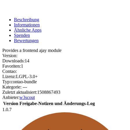
Beschreibung
Informationen
Ähnliche Apps
Spenden
Bewertungen
Provides a frontend ajay module
Version:
Downloads:
14
Favoriten:
1
Contao:
Lizenz:
LGPL-3.0+
Typ:
contao-bundle
Kategorie:
---
Zuletzt aktualisiert:
1508867493
Anbieter:
w3scout
Version
Freigabe-Notizen und Änderungs-Log
1.0.7