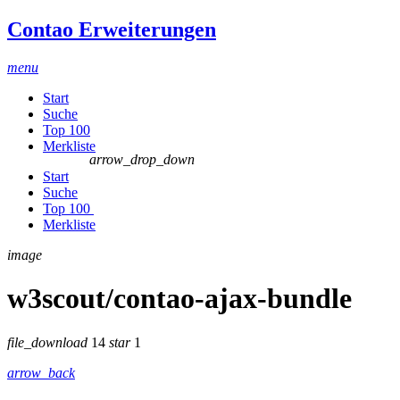
Contao Erweiterungen
menu
Start
Suche
Top 100
Merkliste
arrow_drop_down
Start
Suche
Top 100
Merkliste
image
w3scout/contao-ajax-bundle
file_download
14
star
1
arrow_back