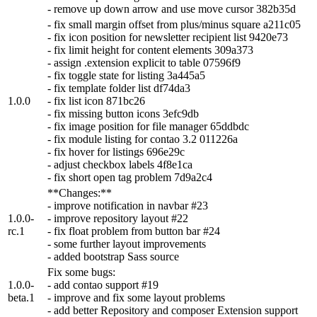
- remove up down arrow and use move cursor 382b35d
- fix small margin offset from plus/minus square a211c05
- fix icon position for newsletter recipient list 9420e73
- fix limit height for content elements 309a373
- assign .extension explicit to table 07596f9
- fix toggle state for listing 3a445a5
- fix template folder list df74da3
1.0.0
- fix list icon 871bc26
- fix missing button icons 3efc9db
- fix image position for file manager 65ddbdc
- fix module listing for contao 3.2 011226a
- fix hover for listings 696e29c
- adjust checkbox labels 4f8e1ca
- fix short open tag problem 7d9a2c4
**Changes:**
- improve notification in navbar #23
1.0.0-
- improve repository layout #22
rc.1
- fix float problem from button bar #24
- some further layout improvements
- added bootstrap Sass source
Fix some bugs:
1.0.0-
- add contao support #19
beta.1
- improve and fix some layout problems
- add better Repository and composer Extension support