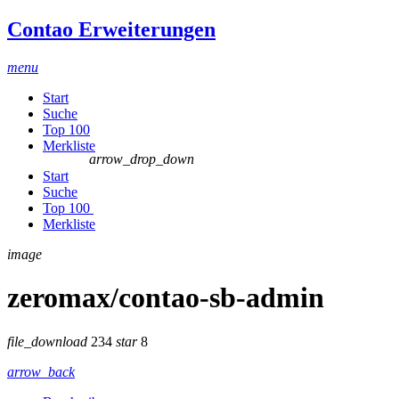
Contao Erweiterungen
menu
Start
Suche
Top 100
Merkliste
arrow_drop_down
Start
Suche
Top 100
Merkliste
image
zeromax/contao-sb-admin
file_download
234
star
8
arrow_back