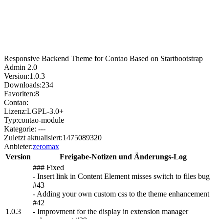
Responsive Backend Theme for Contao Based on Startbootstrap
Admin 2.0
Version:
1.0.3
Downloads:
234
Favoriten:
8
Contao:
Lizenz:
LGPL-3.0+
Typ:
contao-module
Kategorie:
---
Zuletzt aktualisiert:
1475089320
Anbieter:
zeromax
Version
Freigabe-Notizen und Änderungs-Log
### Fixed
- Insert link in Content Element misses switch to files bug
#43
- Adding your own custom css to the theme enhancement
#42
1.0.3
- Improvment for the display in extension manager