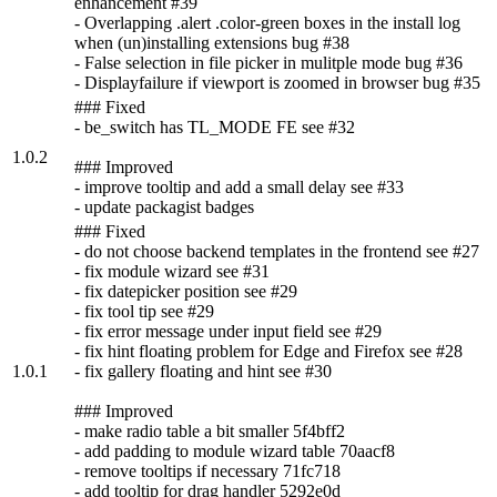
enhancement #39
- Overlapping .alert .color-green boxes in the install log
when (un)installing extensions bug #38
- False selection in file picker in mulitple mode bug #36
- Displayfailure if viewport is zoomed in browser bug #35
### Fixed
- be_switch has TL_MODE FE see #32
1.0.2
### Improved
- improve tooltip and add a small delay see #33
- update packagist badges
### Fixed
- do not choose backend templates in the frontend see #27
- fix module wizard see #31
- fix datepicker position see #29
- fix tool tip see #29
- fix error message under input field see #29
- fix hint floating problem for Edge and Firefox see #28
1.0.1
- fix gallery floating and hint see #30
### Improved
- make radio table a bit smaller 5f4bff2
- add padding to module wizard table 70aacf8
- remove tooltips if necessary 71fc718
- add tooltip for drag handler 5292e0d