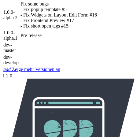
Fix some bugs
- Fix popup template #5
1.0.0-
- Fix Widgets on Layout Edit Form #16
alpha.2
- Fix Frontend Preview #17
- Fix short open tags #15
1.0.0-
Pre-release
alpha.1
dev-
master
dev-
develop
add
Zeige mehr Versionen an
1.2.0