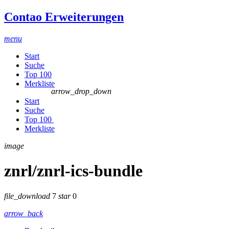
Contao Erweiterungen
menu
Start
Suche
Top 100
Merkliste
arrow_drop_down
Start
Suche
Top 100
Merkliste
image
znrl/znrl-ics-bundle
file_download
7
star
0
arrow_back