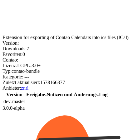
Extension for exporting of Contao Calendars into ics files (ICal)
Version:
Downloads:
7
Favoriten:
0
Contao:
Lizenz:
LGPL-3.0+
Typ:
contao-bundle
Kategorie:
---
Zuletzt aktualisiert:
1578166377
Anbieter:
znrl
Version
Freigabe-Notizen und Änderungs-Log
dev-master
3.0.0-alpha