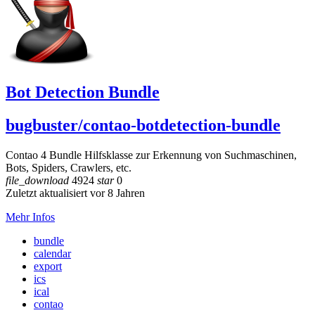
Bot Detection Bundle
bugbuster/contao-botdetection-bundle
Contao 4 Bundle Hilfsklasse zur Erkennung von Suchmaschinen,
Bots, Spiders, Crawlers, etc.
file_download
4924
star
0
Zuletzt aktualisiert vor 8 Jahren
Mehr Infos
bundle
calendar
export
ics
ical
contao