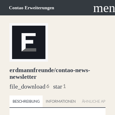
men
Contao Erweiterungen
erdmannfreunde/contao-news-
newsletter
file_download
star
6
1
BESCHREIBUNG
INFORMATIONEN
ÄHNLICHE APPS