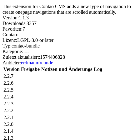
This extension for Contao CMS adds a new type of navigation to
create onepage navigations that are scrolled automatically.
Version:
1.1.3
Downloads:
3357
Favoriten:
7
Contao:
Lizenz:
LGPL-3.0-or-later
Typ:
contao-bundle
Kategorie:
---
Zuletzt aktualisiert:
1574406828
Anbieter:
erdmannfreunde
Version
Freigabe-Notizen und Änderungs-Log
2.2.7
2.2.6
2.2.5
2.2.4
2.2.3
2.2.2
2.2.1
2.2.0
2.1.4
2.1.3