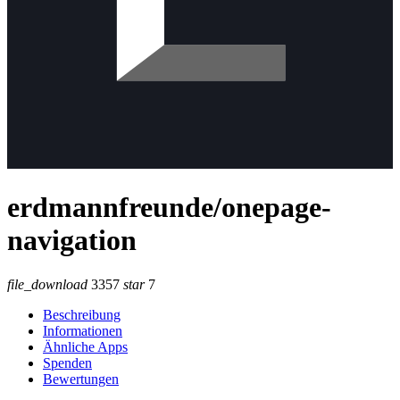
erdmannfreunde/onepage-
navigation
file_download
3357
star
7
Beschreibung
Informationen
Ähnliche Apps
Spenden
Bewertungen