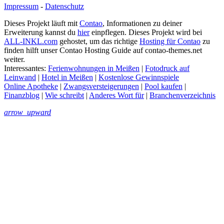
Impressum
-
Datenschutz
Dieses Projekt läuft mit
Contao
, Informationen zu deiner
Erweiterung kannst du
hier
einpflegen. Dieses Projekt wird bei
ALL-INKL.com
gehostet, um das richtige
Hosting für Contao
zu
finden hilft unser Contao Hosting Guide auf contao-themes.net
weiter.
Interessantes:
Ferienwohnungen in Meißen
|
Fotodruck auf
Leinwand
|
Hotel in Meißen
|
Kostenlose Gewinnspiele
Online Apotheke
|
Zwangsversteigerungen
|
Pool kaufen
|
Finanzblog
|
Wie schreibt
|
Anderes Wort für
|
Branchenverzeichnis
arrow_upward