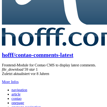
hofff/contao-comments-latest
Frontend-Module for Contao CMS to display latest comments.
file_download
59
star
1
Zuletzt aktualisiert vor 8 Jahren
More Infos
navigation
article
contao
onepage