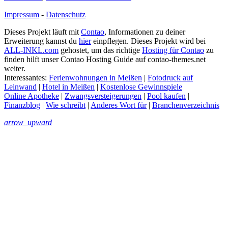
Impressum
-
Datenschutz
Dieses Projekt läuft mit
Contao
, Informationen zu deiner
Erweiterung kannst du
hier
einpflegen. Dieses Projekt wird bei
ALL-INKL.com
gehostet, um das richtige
Hosting für Contao
zu
finden hilft unser Contao Hosting Guide auf contao-themes.net
weiter.
Interessantes:
Ferienwohnungen in Meißen
|
Fotodruck auf
Leinwand
|
Hotel in Meißen
|
Kostenlose Gewinnspiele
Online Apotheke
|
Zwangsversteigerungen
|
Pool kaufen
|
Finanzblog
|
Wie schreibt
|
Anderes Wort für
|
Branchenverzeichnis
arrow_upward