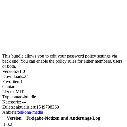
This bundle allows you to edit your password policy settings via
back end. You can enable the policy rules for either members, users
or both.
Version:
v1.0
Downloads:
24
Favoriten:
1
Contao:
Lizenz:
MIT
Typ:
contao-bundle
Kategorie:
---
Zuletzt aktualisiert:
1549798369
Anbieter:
eikona-media
Version
Freigabe-Notizen und Änderungs-Log
1.0.2