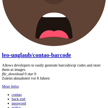
leo-unglaub/contao-barcode
Allows developers to easily generate barcodes/qr codes and store
them as images.
file_download
0
star
0
Zuletzt aktualisiert vor 8 Jahren
More Infos
contao
back end
password
policy