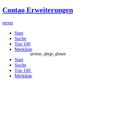
Contao Erweiterungen
menu
Start
Suche
Top 100
Merkliste
arrow_drop_down
Start
Suche
Top 100
Merkliste