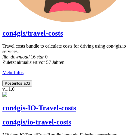
con4gis/travel-costs
Travel costs bundle to calculate costs for driving using con4gis.io
services.
file_download
16
star
0
Zuletzt aktualisiert vor 57 Jahren
Mehr Infos
Kostenlos
add
v1.1.0
con4gis-IO-Travel-costs
con4gis/io-travel-costs
Mit dem IOTravelCostsBundle kann ein Fahrtkostenrechner