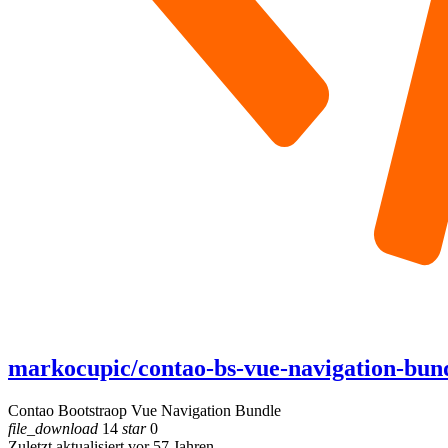
markocupic/contao-bs-vue-navigation-bun
Contao Bootstraop Vue Navigation Bundle
file_download
14
star
0
Zuletzt aktualisiert vor 57 Jahren