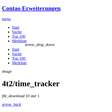
Contao Erweiterungen
menu
Start
Suche
Top 100
Merkliste
arrow_drop_down
Start
Suche
Top 100
Merkliste
image
4t2/time_tracker
file_download
10
star
1
arrow_back