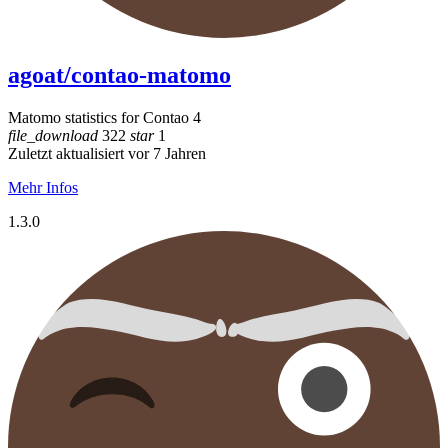
agoat/contao-matomo
Matomo statistics for Contao 4
file_download
322
star
1
Zuletzt aktualisiert vor 7 Jahren
Mehr Infos
1.3.0