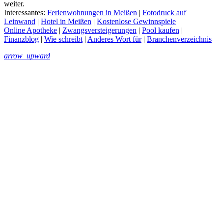
weiter.
Interessantes:
Ferienwohnungen in Meißen
|
Fotodruck auf
Leinwand
|
Hotel in Meißen
|
Kostenlose Gewinnspiele
Online Apotheke
|
Zwangsversteigerungen
|
Pool kaufen
|
Finanzblog
|
Wie schreibt
|
Anderes Wort für
|
Branchenverzeichnis
arrow_upward